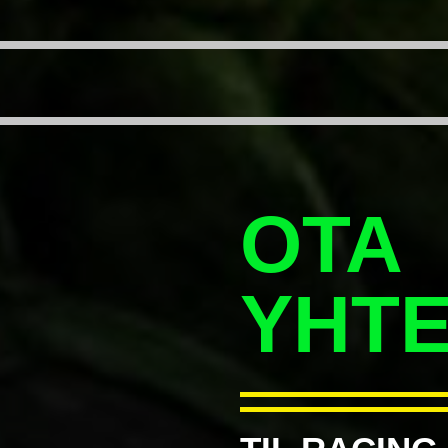
OTA
YHT