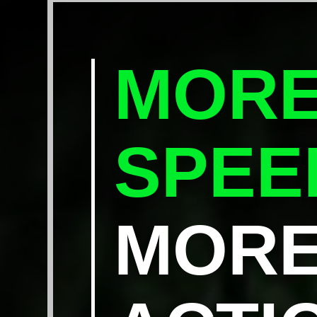
MOR
SPEE
MOR