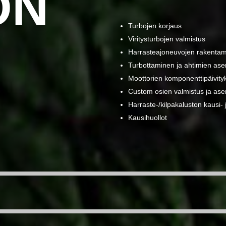
ON
Turbojen korjaus
Viritysturbojen valmistus
Harrasteajoneuvojen rakenta
Turbottaminen ja ahtimien as
Moottorien komponenttipäivity
Custom osien valmistus ja as
Harraste-/kilpakaluston kausi- j
Kausihuollot