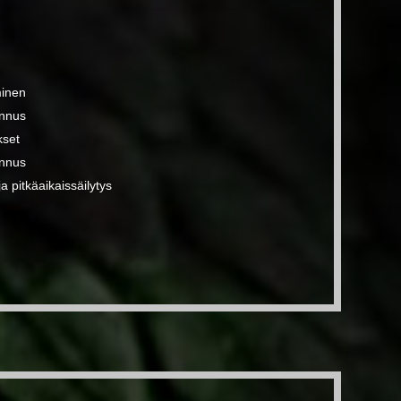
minen
ennus
kset
ennus
a pitkäaikaissäilytys