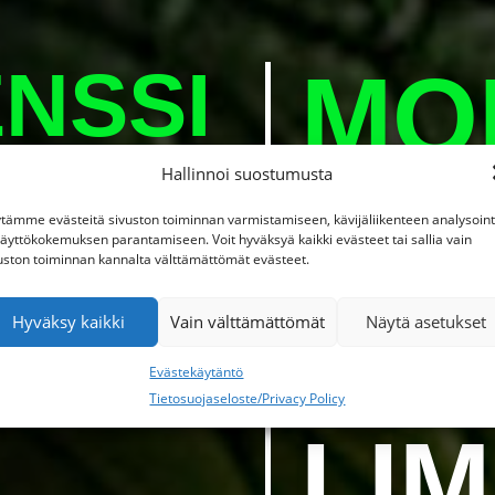
MO
NSSI
Hallinnoi suostumusta
BO
tämme evästeitä sivuston toiminnan varmistamiseen, kävijäliikenteen analysoint
käyttökokemuksen parantamiseen. Voit hyväksyä kaikki evästeet tai sallia vain
uston toiminnan kannalta välttämättömät evästeet.
NO
LPA-
Hyväksy kaikki
Vain välttämättömät
Näytä asetukset
Evästekäytäntö
Tietosuojaseloste/Privacy Policy
LIM