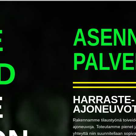
E
ASEN
PALVE
D
E
HARRASTE- 
AJONEUVO
Rakennamme tilaustyönä toiveiden
ajoneuvoja. Toteutamme pienet ja
yhteyttä niin suunnitellaan sopiva