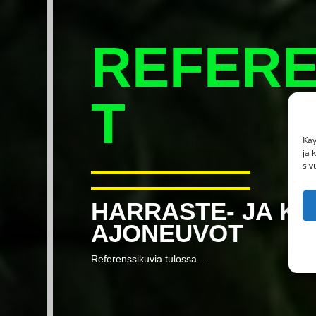
REFERE
T
Käy
ja 
siv
HARRASTE- JA KI
AJONEUVOT
Referenssikuvia tulossa....