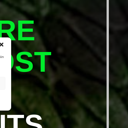
RE
OST
iin
ITS