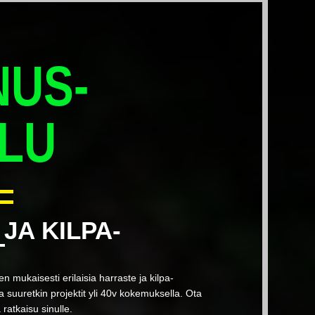
NUS-
LU
JA KILPA-
T
 mukaisesti erilaisia harraste ja kilpa-
 suuretkin projektit yli 40v kokemuksella. Ota
 ratkaisu sinulle.