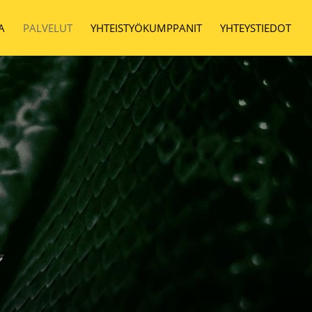
A
PALVELUT
YHTEISTYÖKUMPPANIT
YHTEYSTIEDOT